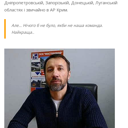
Дніпропетровській, Запорізькій, Донецькій, Луганській
областях і звичайно в АР Крим.
Але… Нічого б не було, якби не наша команда.
Найкраща..