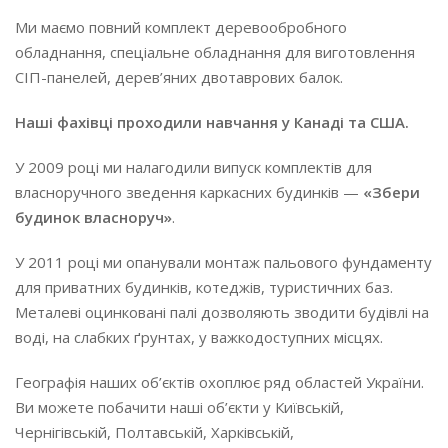
Ми маємо повний комплект деревообробного
обладнання, спеціальне обладнання для виготовлення
СІП-панелей, дерев’яних двотаврових балок.
Наші фахівці проходили навчання у Канаді та США.
У 2009 році ми налагодили випуск комплектів для
власноручного зведення каркасних будинків —
«Збери
будинок власноруч»
.
У 2011 році ми опанували монтаж пальового фундаменту
для приватних будинків, котеджів, туристичних баз.
Металеві оцинковані палі дозволяють зводити будівлі на
воді, на слабких ґрунтах, у важкодоступних місцях.
Географія наших об’єктів охоплює ряд областей України.
Ви можете побачити наші об’єкти у Київській,
Чернігівській, Полтавській, Харківській,