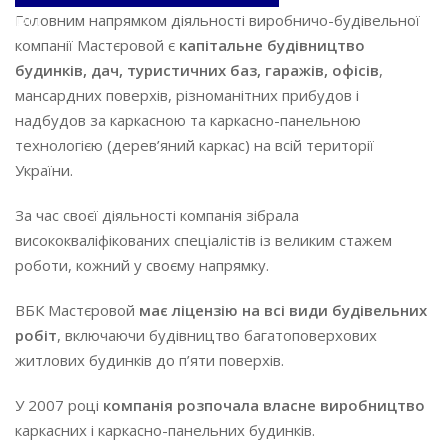
Головним напрямком діяльності виробничо-будівельної
RU
компанії Мастєровой є
капітальне будівництво
будинків, дач, туристичних баз, гаражів, офісів
,
мансардних поверхів, різноманітних прибудов і
надбудов за каркасною та каркасно-панельною
технологією (дерев’яний каркас) на всій території
України.
За час своєї діяльності компанія зібрала
висококваліфікованих спеціалістів із великим стажем
роботи, кожний у своєму напрямку.
ВБК Мастєровой
має ліцензію на всі види будівельних
робіт
, включаючи будівництво багатоповерхових
житлових будинків до п’яти поверхів.
У 2007 році
компанія розпочала власне виробництво
каркасних і каркасно-панельних будинків.