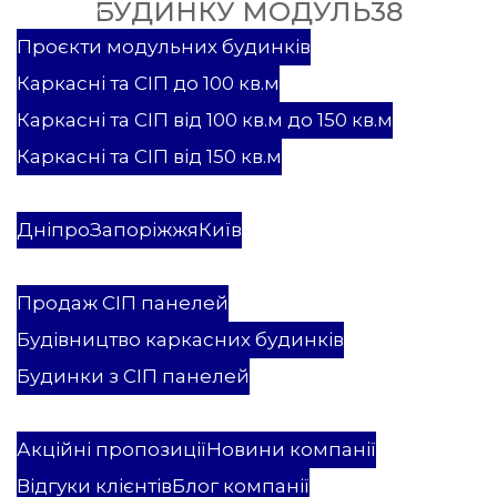
БУДИНКУ МОДУЛЬ38
Проекти
Проєкти модульних будинків
Каркасні та СІП до 100 кв.м
Каркасні та СІП від 100 кв.м до 150 кв.м
Каркасні та СІП від 150 кв.м
Каркасні та СІП будинки
Модульні будинки
Дніпро
Запоріжжя
Київ
Послуги
Продаж СІП панелей
Будівництво каркасних будинків
Будинки з СІП панелей
ВБК Мастєровой
Акційні пропозиції
Новини компанії
Відгуки клієнтів
Блог компанії