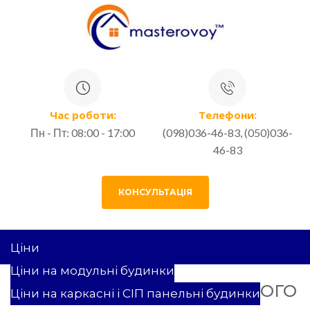
Час роботи:
Телефони:
Пн - Пт: 08:00 - 17:00
(098)036-46-83, (050)036-
46-83
КОНСУЛЬТАЦІЯ
Ціни
Ціни на модульні будинки
38 КВ.М. ПРОЕКТ МОДУЛЬНОГО
Ціни на каркасні і СІП панельні будинки