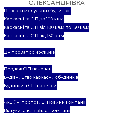
ОЛЕКСАНДРІВКА
Проекти
Проєкти модульних будинків
Каркасні та СІП до 100 кв.м
Каркасні та СІП від 100 кв.м до 150 кв.м
Каркасні та СІП від 150 кв.м
Каркасні та СІП будинки
Модульні будинки
Дніпро
Запоріжжя
Київ
Послуги
Продаж СІП панелей
Будівництво каркасних будинків
Будинки з СІП панелей
ВБК Мастєровой
Акційні пропозиції
Новини компанії
Відгуки клієнтів
Блог компанії