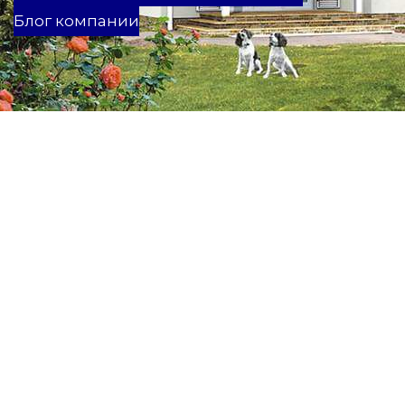
Блог компании
Содержание
Деревянный каркас дома
Металлический каркас
Технология фахверк
Каркасная технология строительства
Каркасно панельная технология
Во все времена старались найти более быстрые и
экономичные способы строительства жилья, однако