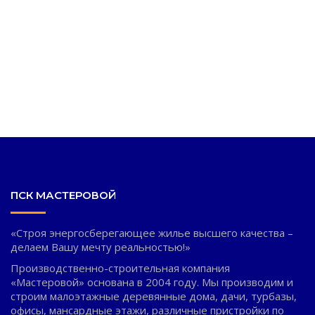
затем выбор формы и размеров окон, архитектурных
элементов и прочих деталей. После изготовления всех
деталей дом легко собирается за пять дней, с учетом того,
что фундамент был возведен ранее.
ПСК МАСТЕРОВОЙ
«Строя энергосберегающее жилье высшего качества –
делаем Вашу мечту реальностью!»
Производственно-строительная компания
«Мастеровой» основана в 2004 году. Мы производим и
строим малоэтажные деревянные дома, дачи, турбазы,
офисы, мансардные этажи, различные пристройки по