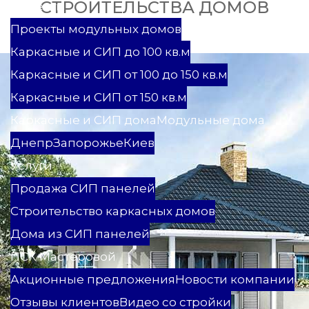
СТРОИТЕЛЬСТВА ДОМОВ
Проекты
Проекты модульных домов
Каркасные и СИП до 100 кв.м
Каркасные и СИП от 100 до 150 кв.м
Каркасные и СИП от 150 кв.м
Каркасные и СИП дома
Модульные дома
Днепр
Запорожье
Киев
Услуги
Продажа СИП панелей
Строительство каркасных домов
Дома из СИП панелей
ПСК Мастеровой
Акционные предложения
Новости компании
Отзывы клиентов
Видео со стройки