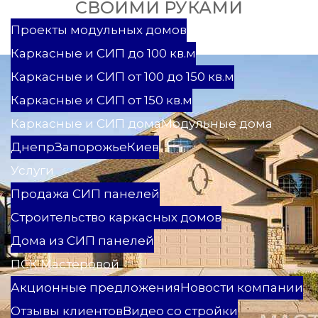
СВОИМИ РУКАМИ
Проекты
Проекты модульных домов
Каркасные и СИП до 100 кв.м
Каркасные и СИП от 100 до 150 кв.м
Каркасные и СИП от 150 кв.м
Каркасные и СИП дома
Модульные дома
Днепр
Запорожье
Киев
Услуги
Продажа СИП панелей
Строительство каркасных домов
Дома из СИП панелей
ПСК Мастеровой
Акционные предложения
Новости компании
Отзывы клиентов
Видео со стройки