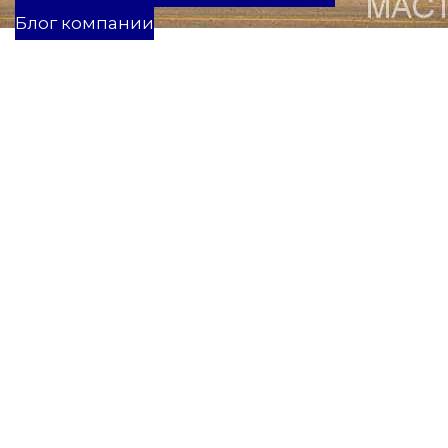
Блог компании
Данная статья служит определённым руководством к
действию, которое Вы можете использовать для
штукатурки фундамента и стен дома своими руками.
Правило, которое важно знать!
Чтобы наружные штукатурки хорошо укладывались на
основание, не трескались, эстетично выглядели и защищали
фасад от негативных воздействий окружающей среды,
перед их нанесением, поверхность стен необходимо
тщательно подготовить.
Если Вы планируете делать отделку стен из бетона, кирпича
или пенобетона – тщательно очистите поверхность от:
грязи, пыли, солевого налета, пятен жира. Делается это