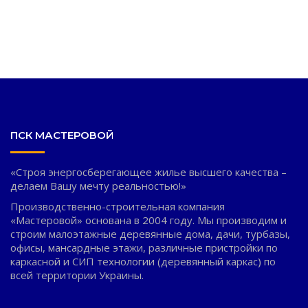
Штукатурка и полифасад.
ПСК МАСТЕРОВОЙ
«Строя энергосберегающее жилье высшего качества –
делаем Вашу мечту реальностью!»
Производственно-строительная компания
«Мастеровой» основана в 2004 году. Мы производим и
строим малоэтажные деревянные дома, дачи, турбазы,
офисы, мансардные этажи, различные пристройки по
каркасной и СИП технологии (деревянный каркас) по
всей территории Украины.