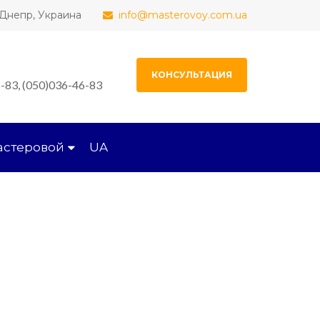
, Днепр, Украина
info@masterovoy.com.ua
КОНСУЛЬТАЦИЯ
-83, (050)036-46-83
астеровой
UA
Этажей:
1
Площадь:
84 м2