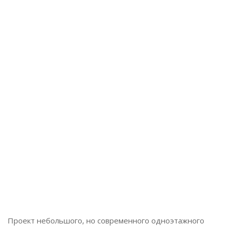
Этажей:
1
Площадь:
157 м2
Проект небольшого, но современного одноэтажного