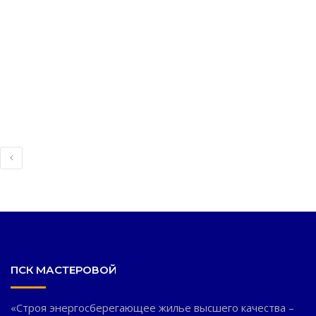
создание ландшафтного дизайна участка (3D модель).
Заказать индивидуальный проект для Вашего дома Вы
сможете позвонив по телефонам: 098 036 4683, 050 036
4683
ПСК МАСТЕРОВОЙ
«Строя энергосберегающее жилье высшего качества –