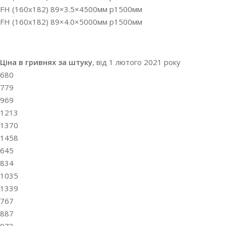
FH (160х182) 89×3.5×4500мм p1500мм
FH (160х182) 89×4.0×5000мм p1500мм
Ціна в гривнях за штуку
, від 1 лютого 2021 року
680
779
969
1213
1370
1458
645
834
1035
1339
767
887