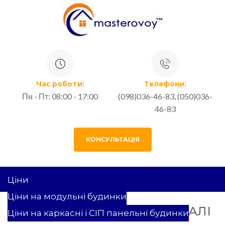
Час роботи:
Телефони:
Пн - Пт: 08:00 - 17:00
(098)036-46-83, (050)036-
46-83
КОНСУЛЬТАЦІЯ
Ціни
Ціни на модульні будинки
ОЦИНКОВАНІ ГВИНТОВІ ПАЛІ
Ціни на каркасні і СІП панельні будинки