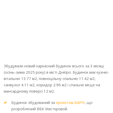
Площа:
39 м2
Мансарда:
12 м2
Локація:
Дніпро
Завершено:
2025
Збудували новий каркасний будинок всього за 3 місяці
(осінь-зима 2025 року) в місті Дніпро. Будинок має кухню-
вітальню 13.77 м2, повноцільну спальню 11.42 м2,
санвузол 4.11 м2, коридор 2.96 м2 і спальне місце на
мансардному поверсі 12 м2.
Будинок збудований за
проектом БАРН
, що
розроблений ВБК Мастєровой.