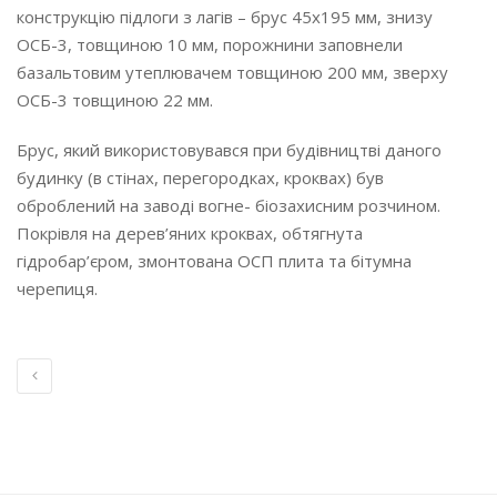
конструкцію підлоги з лагів – брус 45х195 мм, знизу
ОСБ-3, товщиною 10 мм, порожнини заповнели
базальтовим утеплювачем товщиною 200 мм, зверху
ОСБ-3 товщиною 22 мм.
Брус, який використовувався при будівництві даного
будинку (в стінах, перегородках, кроквах) був
оброблений на заводі вогне- біозахисним розчином.
Покрівля на дерев’яних кроквах, обтягнута
гідробар’єром, змонтована ОСП плита та бітумна
черепиця.