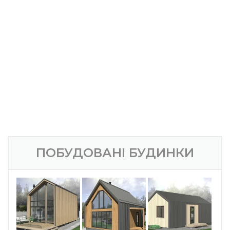
Оздоблення фасаду (матеріали та робота)
Внутрішнє оздоблення гіпсокартоном стін та стель
Інженерні мережі (матеріали та робота)
Підшивка покрівлі та водостічна система
ВСЬОГО, будинок під чистове оздоблення:
854 800 грн
Ми із задоволенням Вам розповімо все про цей проект,
дзвоніть: (098)036-46-83, (050)036-46-83.
ПОБУДОВАНІ БУДИНКИ