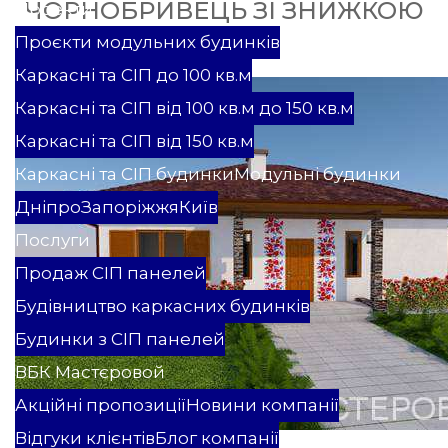
ЧОРНОБРИВЕЦЬ ЗІ ЗНИЖКОЮ
Проекти
Проєкти модульних будинків
Каркасні та СІП до 100 кв.м
Каркасні та СІП від 100 кв.м до 150 кв.м
Каркасні та СІП від 150 кв.м
Каркасні та СІП будинки
Модульні будинки
Дніпро
Запоріжжя
Київ
Послуги
Продаж СІП панелей
Будівництво каркасних будинків
Будинки з СІП панелей
ВБК Мастєровой
Акційні пропозиції
Новини компанії
Відгуки клієнтів
Блог компанії