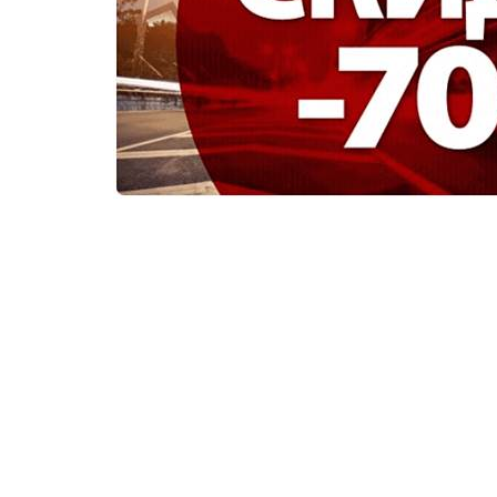
Компанія ВБК Мастєровой готова розробити дл
будинку та скласти детальну комерційну пропо
У цифрах це від 30$, оплата за курсом у гривня
Будь-який проект або ескіз Вашої оселі ми зді
Також рекомендуємо найкращі авторські проект