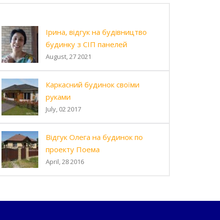
Ірина, відгук на будівництво
будинку з СІП панелей
August, 27 2021
Каркасний будинок своїми
руками
July, 02 2017
Відгук Олега на будинок по
проекту Поема
April, 28 2016