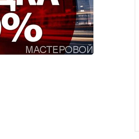
я Вас абсолютно індивідуальний проект Вашого
зицію і кошторис на будівництво зі знижкою 70%!
х.
йснимо з нуля!
и нашої компанії: