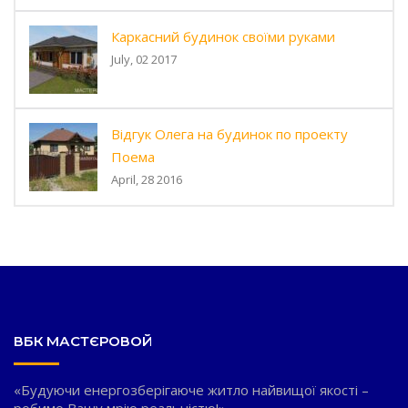
Каркасний будинок своїми руками
July, 02 2017
Відгук Олега на будинок по проекту
Поема
April, 28 2016
ВБК МАСТЄРОВОЙ
«Будуючи енергозберігаюче житло найвищої якості –