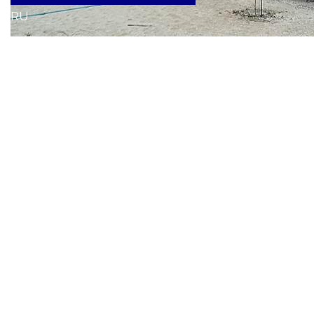
RU
Вітаємо! Сьогодні ми розповімо Вам одну про
будівництво одночасно трьох каркасних будинків в
одному місці.
Що цікаво… Три будинки були побудовані для трьох
партнерів, друзів, прямо на березі Азовського моря,
фактично на пляжі (20 метрів від моря).
Мабуть, почнемо. Як це було… і в деталях.
Приблизно у першій половині 2013 року шанований
нами архітектор запропонував взяти участь у тендері з
будівництва
цих трьох котеджів
на березі Азовського
моря.