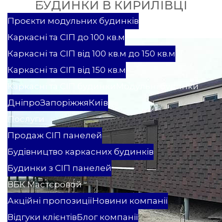
БУДИНКИ В КИРИЛІВЦІ
Проекти
Проєкти модульних будинків
Каркасні та СІП до 100 кв.м
Каркасні та СІП від 100 кв.м до 150 кв.м
Каркасні та СІП від 150 кв.м
Каркасні та СІП будинки
Модульні будинки
Дніпро
Запоріжжя
Київ
Послуги
Продаж СІП панелей
Будівництво каркасних будинків
Будинки з СІП панелей
ВБК Мастєровой
Акційні пропозиції
Новини компанії
Відгуки клієнтів
Блог компанії