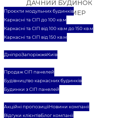
ДАЧНИЙ БУДИНОК
Проекти
Проєкти модульних будинків
ТРАНСФОРМЕР
Каркасні та СІП до 100 кв.м
Каркасні та СІП від 100 кв.м до 150 кв.м
Каркасні та СІП від 150 кв.м
Каркасні та СІП будинки
Модульні будинки
Дніпро
Запоріжжя
Київ
Послуги
Продаж СІП панелей
Будівництво каркасних будинків
Будинки з СІП панелей
ВБК Мастєровой
Акційні пропозиції
Новини компанії
Відгуки клієнтів
Блог компанії