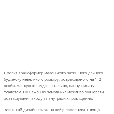
Поверхів:
1
Площа:
30 м2
Проект трансформер маленького затишного дачного
будиноку невеликого розміру, розрахованого на 1-2
особи, має кухню студію, вітальню, ванну кімнату с
туалетом. По бажанню замовника можливо змінювати
розташування входу та внутрішніх приміщеннь.
Зовнішній дизайн також на вибір замовника. Площа