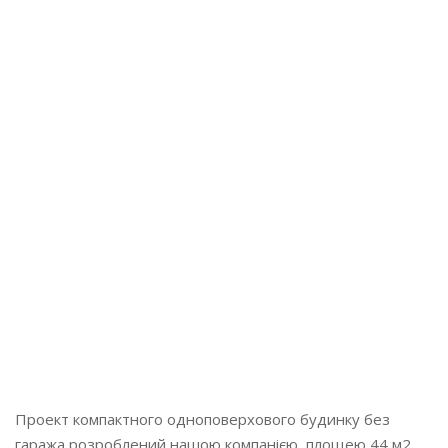
Поверхів:
1
Площа:
44 м2
Проект компактного одноповерхового будинку без
гаража розроблений нашою компанією, площею 44 м2.