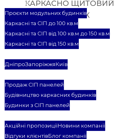
КАРКАСНО ЩИТОВИЙ
Проекти
Проєкти модульних будинків
БУДИНОК
Каркасні та СІП до 100 кв.м
Каркасні та СІП від 100 кв.м до 150 кв.м
Каркасні та СІП від 150 кв.м
Каркасні та СІП будинки
Модульні будинки
Дніпро
Запоріжжя
Київ
Послуги
Продаж СІП панелей
Будівництво каркасних будинків
Будинки з СІП панелей
ВБК Мастєровой
Акційні пропозиції
Новини компанії
Відгуки клієнтів
Блог компанії