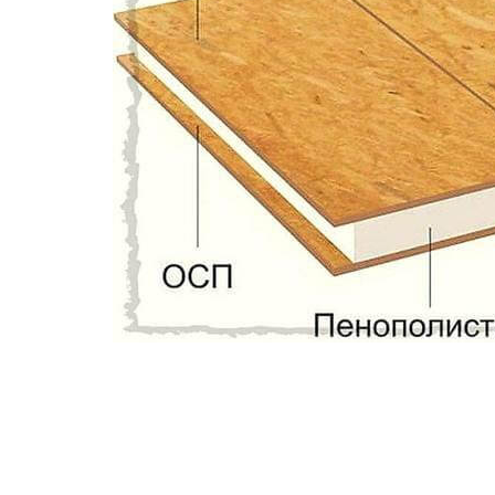
Сегодня на пике популярности канадская техно
(Structural Insulated Panels), в этой статье мы
Structural Insulated Panel (Структурная Изол