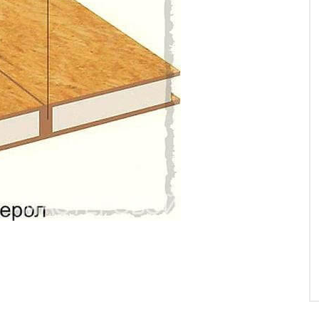
логия строительства домов из СИП (SIP) панелей
 поговорим о них детально.
ированная Панель) сокращенно СИП это современный