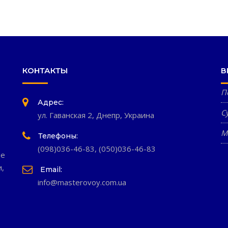
КОНТАКТЫ
В
П
Адрес:
С
ул. Гаванская 2, Днепр, Украина
М
Телефоны:
(098)036-46-83
,
(050)036-46-83
ые
и,
Email:
info@masterovoy.com.ua