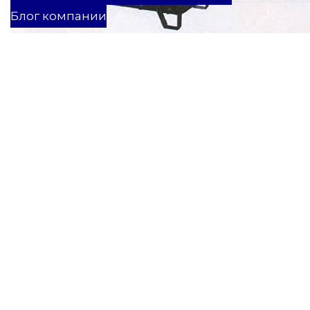
Блог компании
Свет в доме, работающий холодильник, прохладное
дуновение вентилятора — все это воспринимается как
данность, пока есть электричество. А что делать, если
перебои в электроснабжении причиняют не только
неудобства вроде кромешной темноты, но и выводят
важные системы жизнеобеспечения дома из строя?
В нашем блоге мы уже касались темы
электроснабжения
частного дома
, а сегодня продолжим и расскажем об
автономном электроснабжении.
Содержание
Автономные генераторы