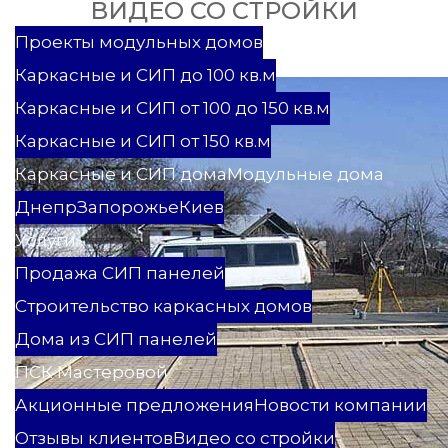
ВИДЕО СО СТРОЙКИ
Проекты
Проекты модульных домов
Каркасные и СИП до 100 кв.м
Каркасные и СИП от 100 до 150 кв.м
Каркасные и СИП от 150 кв.м
Каркасные и СИП дома
Модульные дома
Днепр
Запорожье
Киев
Услуги
Продажа СИП панелей
Строительство каркасных домов
Дома из СИП панелей
ПСК Мастеровой
Акционные предложения
Новости компании
Отзывы клиентов
Видео со стройки