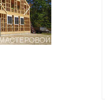
 открытии своего представительства в городе
 и щитовых домов доступны не только жителям
м Харькова и области. С нетерпением ждем наших