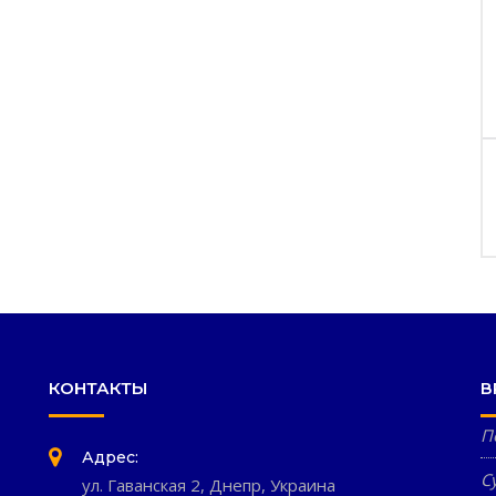
КОНТАКТЫ
В
П
Адрес:
С
ул. Гаванская 2, Днепр, Украина