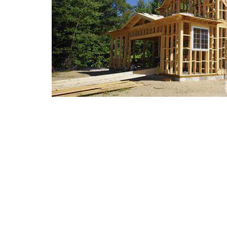
ПСК Мастеровой с удовольствием сообщает об
Харьков. Теперь все преимущества каркасных
Днепропетровска или Крыма, а также и жителя
новых клиентов, телефон +38(098)036-46-83!