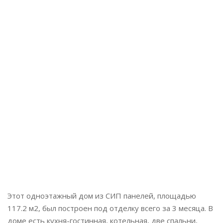
Этажей:
1
Площадь:
117 м2
Локация:
Обуховка
Завершено:
2017
Этот одноэтажный дом из СИП панелей, площадью
117.2 м2, был построен под отделку всего за 3 месяца. В
доме есть кухня-гостинная, котельная, две спальни,