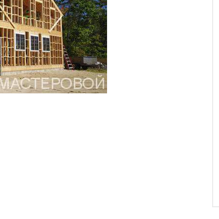
Кіровоградській області, про відкриття регіонального
ицький. Тепер каркасна технологія будівництва
ті стала ще ближчою, і якщо Вам необхідно побудувати
тайтесь до нашого дилера 38(098)036-46-83.
на лазня в Кропивницькому, яку ми звели всього за 7