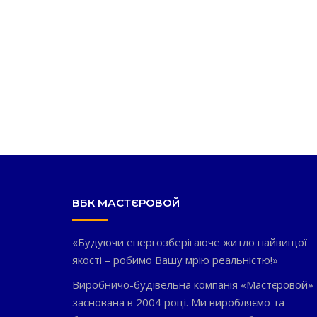
ВБК МАСТЄРОВОЙ
«Будуючи енергозберігаюче житло найвищої
якості – робимо Вашу мрію реальністю!»
Виробничо-будівельна компанія «Мастєровой»
заснована в 2004 році. Ми виробляємо та