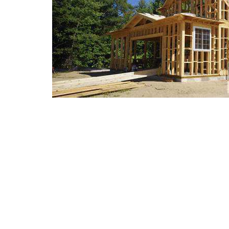
Ми раді повідомити всім зацікавленим особам у 
представництва нашої компанії у місті Кропивн
будинків для мешканців Кіровоградської облас
каркасний будинок у найкоротші терміни, звер
Приклад нашого будівництва: дерев’яна каркас
днів у 2014 році.