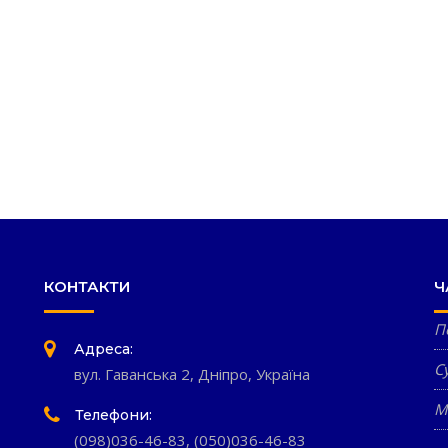
КОНТАКТИ
Ч
П
Адреса:
С
вул. Гаванська 2, Дніпро, Україна
М
Телефони:
(098)036-46-83
,
(050)036-46-83