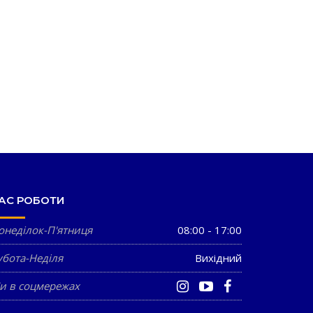
АС РОБОТИ
онеділок-П'ятниця
08:00 - 17:00
убота-Неділя
Вихідний
и в соцмережах