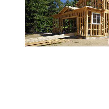
Мы рады сообщить всем заинтересованным лиц
регионального представительства нашей комп
каркасная технология строительства домов дл
если Вам необходимо построить каркасный до
38(098)036-46-83.
Пример нашего строительства: деревянная кар
всего за 7 дней в 2014 году.