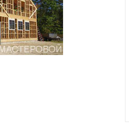
ам в Кировоградской области, об открытии
ании в городе Кропивницкий (Кировоград). Теперь
я жителей Кировоградской области стала еще ближе, и
м в кратчайшие сроки обращайтесь к нашему дилеру
касная баня в Кропивницком, которую мы построили